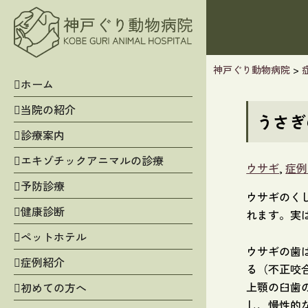
神戸ぐり動物病院
>
ホーム
当院の紹介
うさぎ
診療案内
エキゾチックアニマルの診療
ウサギ
,
症例
予防診療
ウサギのく
健康診断
れます。実
ペットホテル
ウサギの歯
症例紹介
る（不正咬
上顎の臼歯
初めての方へ
し、慢性的