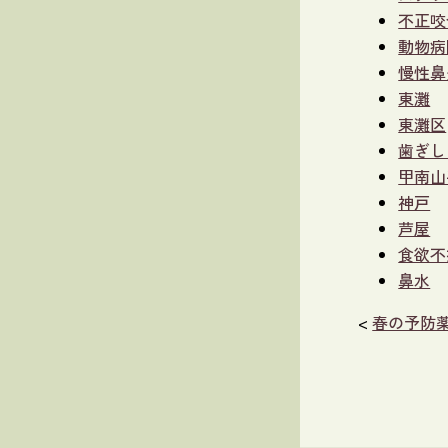
不正咬
動物病
慢性鼻
東灘
東灘区
歯ぎし
甲南山
神戸
芦屋
食欲不
鼻水
<
春の予防