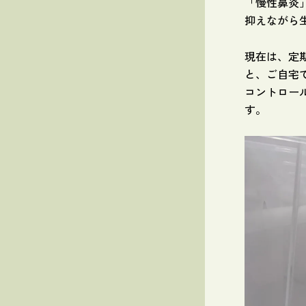
「慢性鼻炎
抑えながら
現在は、定
と、ご自宅
コントロー
す。