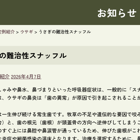
お知らせ
症例紹介
>
ウサギ
>
うさぎの難治性スナッフル
の難治性スナッフル
紹介
2026年4月7日
しゃみや鼻水、鼻づまりといった呼吸器症状は、一般的に「ス
は、ウサギの鼻炎は「歯の異常」が原因で引き起こされること
は一生伸び続ける常生歯です。牧草の不足や遺伝的な要因で咬
合）と、歯の根元（歯根）が頭蓋骨の方向へ逆伸びしてしまう
のすぐ上には鼻腔や鼻涙管が通っているため、伸びた歯根がこ
な炎症や細菌感染の温床となります。治療を選択するために、