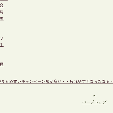
合
院
炎
り
手
振
薬まとめ買いキャンペーン
咳が多い・・疲れやすくなったなぁ
ページトップ