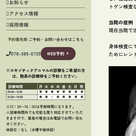
お知らせ
トゲン検査
アクセス情報
当院の症例
採用情報
現在当院で
予約優先制
ご予約・お問い合わせはこちら
身体検査に
078-385-0735
WEB予約
ためにレン
※エキゾチックアニマルの診察をご希望の方
は、院長の診察枠をご予約ください。
診療時間
月
火
水
木
金
土
日
祝
09:30〜12:30
●
●
●
●
●
●
●
●
16:00〜19:00
●
●
×
●
●
●
●
●
※12：30〜16：00は手術時間になります。
※診療時間外でも可能な限り対応させていただ
きますので、緊急の場合はお電話でお問い合わ
せください。
休診日：なし（水曜午後休診）