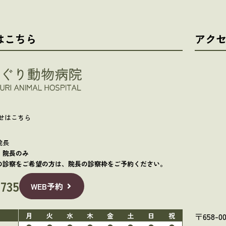
はこちら
アク
せはこちら
院長
：
院長のみ
の診察をご希望の方は、院長の診察枠をご予約ください。
0735
WEB予約
〒658-
月
火
水
木
金
土
日
祝