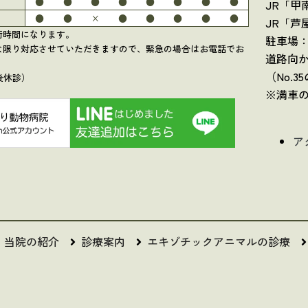
●
●
●
●
●
●
●
●
JR「甲
●
●
×
●
●
●
●
●
JR「芦
は手術時間になります。
駐車場
な限り対応させていただきますので、緊急の場合はお電話でお
道路向
（No.
後休診）
※満車
ア
当院の紹介
診療案内
エキゾチックアニマルの診療